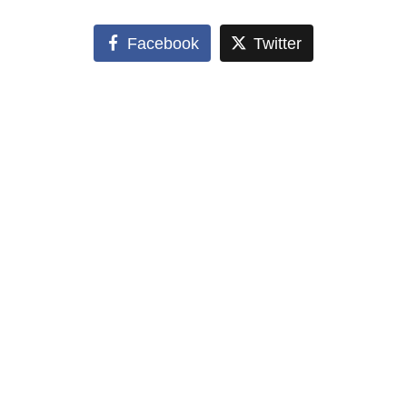
Facebook
Twitter
Parc Bourdeau
20 rue Velpeau 92160 Antony
01 40 96 31 50