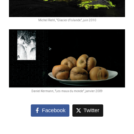
Michel Riehl, "Glacier d'Islande", juin 2010
Daniel Kermann, "Les maux du monde", janvier 2009
Facebook
Twitter