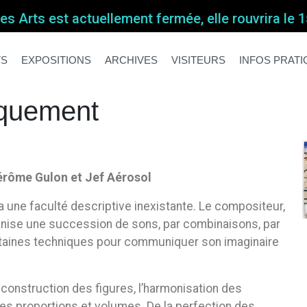
s Arts est actuellement fermée, elle rouvrira le
iquement
iquement
TS
EXPOSITIONS
ARCHIVES
VISITEURS
INFOS PRAT
iquement
érôme Gulon et Jef Aérosol
 a une faculté descriptive inexistante. Le compositeur,
rganise une succession de sons, par combinaisons, par
rtaines techniques pour communiquer son imaginaire
a construction des figures, l’harmonisation des
des proportions et volumes. De la perfection des