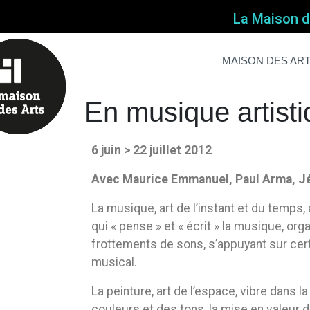
La Maison de
En musique artist
Home
Non classé
En musique artist
MAISON DES AR
En musique artist
6 juin > 22 juillet 2012
Avec Maurice Emmanuel, Paul Arma, J
La musique, art de l’instant et du temps,
qui « pense » et « écrit » la musique, o
frottements de sons, s’appuyant sur ce
musical.
La peinture, art de l’espace, vibre dans l
couleurs et des tons, la mise en valeur 