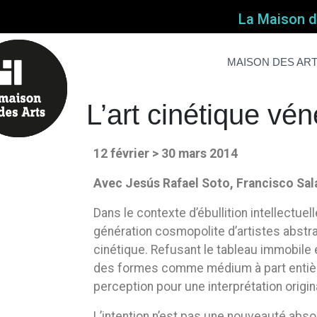
La Maison de
L’art cinétique v
Home
Non classé
L’art cinétique v
MAISON DES AR
L’art cinétique v
12 février > 30 mars 2014
Avec Jesús Rafael Soto,
Francisco Sal
Dans le contexte d’ébullition intellectue
génération cosmopolite d’artistes abstra
cinétique. Refusant le tableau immobile et
des formes comme médium à part entière 
perception pour une interprétation origina
L’intention n’est pas une nouveauté abso