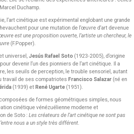
e Marcel Duchamp.
ie, l’art cinétique est expérimental englobant une grande
 chevauchent pour une mutation de l’œuvre d’art devenue
’œuvre est une proposition ouverte, l’artiste un chercheur, le
œuvre
(F.Popper).
et universel,
Jesús Rafael Soto
(1923-2005), d’origine
ur devenir l’un des pionniers de l’art cinétique. Il a
re, les seuils de perception, le trouble sensoriel, autant
u travail de ses compatriotes
Francisco Salazar
(né en
érida
(1939) et
René Ugarte
(1951).
es, composées de formes géométriques simples, nous
création cinétique vénézuélienne moderne et
ion de Soto :
Les créateurs de l’art cinétique ne sont pas
entre nous a un style très différent
.