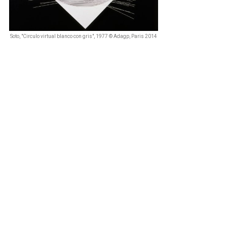
Soto, "Circulo virtual blanco con gris", 1977 © Adagp, Paris 2014