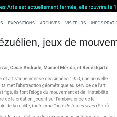
s Arts est actuellement fermée, elle rouvrira le
énézuélien, jeux de mouve
énézuélien, jeux de mouvement
TS
EXPOSITIONS
ARCHIVES
VISITEURS
INFOS PRAT
énézuélien, jeux de mouve
azar,
Cesar Andrade,
Manuel Mérida, et
René Ugarte
lle et artistique intense des années 1950, une nouvelle
its met l’abstraction géométrique au service de l’art
 figé, ils font l’éloge du mouvement et de l’instabilité
de la création, jouent sur l’ambivalence de la
le de la réalité,
toute grouillante de forces vives
(Soto).
lue. Elle se réclame des expériences antérieures : celles