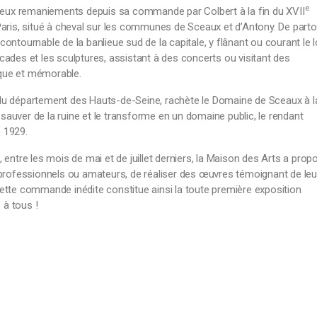
e
eux remaniements depuis sa commande par Colbert à la fin du XVII
 Paris, situé à cheval sur les communes de Sceaux et d’Antony. De parto
contournable de la banlieue sud de la capitale, y flânant ou courant le 
cades et les sculptures, assistant à des concerts ou visitant des
ique et mémorable.
 du département des Hauts-de-Seine, rachète le Domaine de Sceaux à l
sauver de la ruine et le transforme en un domaine public, le rendant
e 1929.
, entre les mois de mai et de juillet derniers, la Maison des Arts a prop
s professionnels ou amateurs, de réaliser des œuvres témoignant de leu
cette commande inédite constitue ainsi la toute première exposition
 à tous !