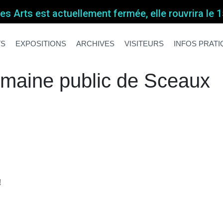
s Arts est actuellement fermée, elle rouvrira le
omaine public de Sceaux
omaine public de Sceaux
TS
EXPOSITIONS
ARCHIVES
VISITEURS
INFOS PRAT
omaine public de Sceaux
!