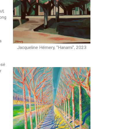
ut,
long
a
Jacqueline Hémery, "Hanami", 2023
osé
r