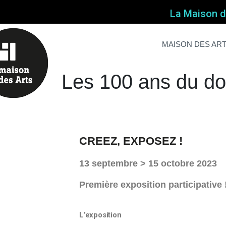
La Maison de
Les 100 ans du d
Home
Non classé
Les 100 ans du d
MAISON DES AR
Les 100 ans du d
CREEZ, EXPOSEZ !
13 septembre > 15 octobre 2023
Première exposition participative 
L’exposition