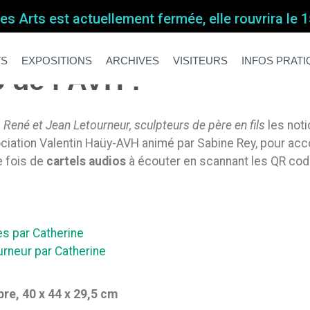
s Arts est actuellement fermée, elle rouvrira le
TS
EXPOSITIONS
ARCHIVES
VISITEURS
INFOS PRAT
 de l’AVH !
n
René et Jean Letourneur, sculpteurs de père en fils
les noti
ociation Valentin Haüy-AVH animé par Sabine Rey, pour ac
e fois de
cartels audios
à écouter en scannant les QR cod
s par Catherine
rneur par Catherine
bre, 40 x 44 x 29,5 cm