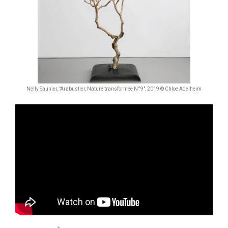
Nelly Saunier, "Arabustier, Nature transformée N°9", 2019 © Chloe Adelheim